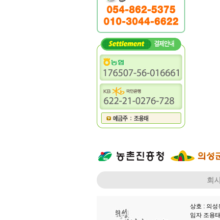
회
상호 : 의
임자 조용태