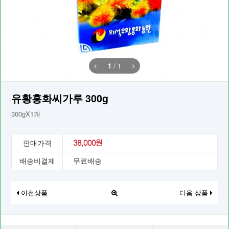
1
/
1
유황홍화씨가루 300g
300gX1개
판매가격
38,000원
배송비결제
무료배송
이전상품
다음 상품