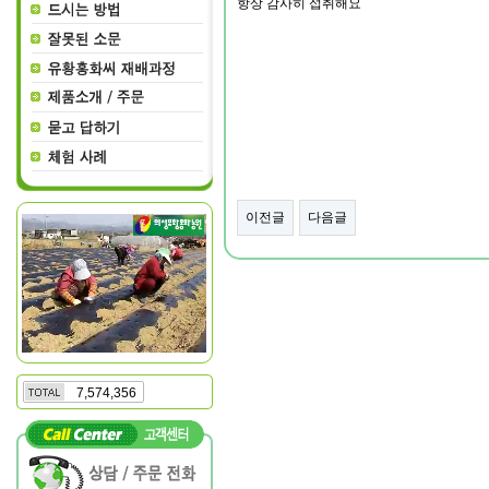
항상 감사히 섭취해요
이전글
다음글
7,574,356