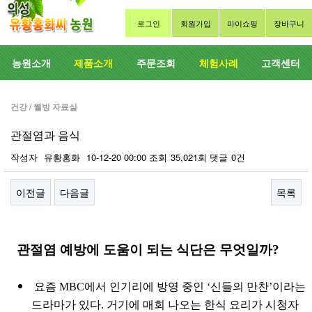
로그인
회원가입
마이쇼핑
장바구니
농원소개
제품소개
주문조회
체험사례
고객센터
건강 / 웰빙 자료실
관절염과 음식
작성자
유황홍화
10-12-20 00:00
조회
35,021회
댓글
0건
이전글
다음글
목록
본문
관절염 예방에 도움이 되는 식단은 무엇일까?
요즘 MBC에서 인기리에 방영 중인 ‘신들의 만찬’이라는
드라마가 있다. 거기에 매회 나오는 한식 요리가 시청자