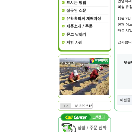
안녕하세
의성 유
11
월 7일
현재 어느
빠른 시
감사합니
댓글
이전글
18,229,516