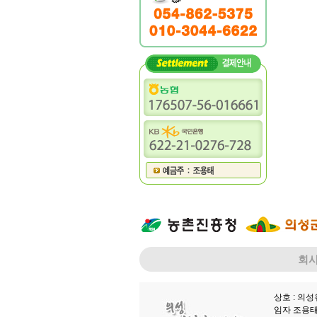
회
상호 : 의
임자 조용태