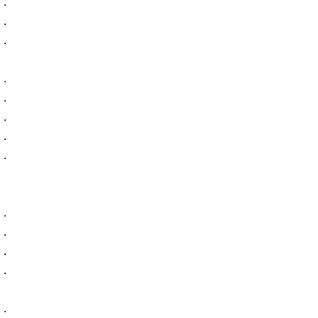
.
.
.
.
.
.
.
.
.
.
.
.
.