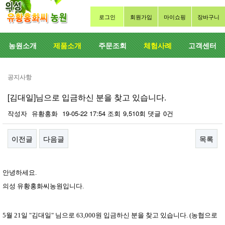
로그인
회원가입
마이쇼핑
장바구니
농원소개
제품소개
주문조회
체험사례
고객센터
공지사항
[김대일]님으로 입금하신 분을 찾고 있습니다.
작성자
유황홍화
19-05-22 17:54
조회
9,510회
댓글
0건
이전글
다음글
목록
본문
안녕하세요.
의성 유황홍화씨농원입니다.
5
월 21일 "김대일" 님으로 63,000원 입금하신 분을 찾고 있습니다. (농협으로