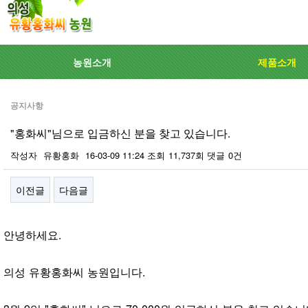
농원소개
제품소개
공지사항
"홍화씨"님으로 입금하신 분을 찾고 있습니다.
작성자
유황홍화
16-03-09 11:24
조회
11,737회
댓글
0건
이전글
다음글
본문
안녕하세요.
의성 유황홍화씨 농원입니다.