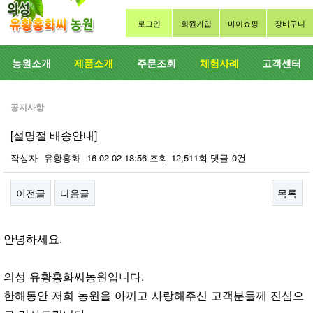
로그인
회원가입
마이쇼핑
장바구니
농원소개
제품소개
주문조회
체험사례
고객센터
공지사항
[설명절 배송안내]
작성자
유황홍화
16-02-02 18:56
조회
12,511회
댓글
0건
이전글
다음글
목록
본문
안녕하세요.
의성 유황홍화씨농원입니다.
한해동안 저희 농원을 아끼고 사랑해주신 고객분들께 진심으