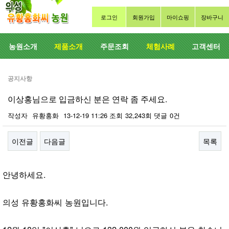
로그인
회원가입
마이쇼핑
장바구니
농원소개
제품소개
주문조회
체험사례
고객센터
공지사항
이상홍님으로 입금하신 분은 연락 좀 주세요.
작성자
유황홍화
13-12-19 11:26
조회
32,243회
댓글
0건
이전글
다음글
목록
본문
안녕하세요.
의성 유황홍화씨 농원입니다.