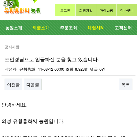
로그인
회원가입
마이쇼핑
장바구니
농원소개
제품소개
주문조회
체험사례
고객센터
공지사항
조인경님으로 입금하신 분을 찾고 있습니다.
작성자
유황홍화
11-08-12 00:00
조회
8,923회
댓글
0건
이전글
다음글
목록
본문
안녕하세요.
의성 유황홍화씨 농원입니다.