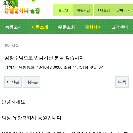
로그인
회원가입
마이쇼핑
장바구니
농원소개
제품소개
주문조회
체험사례
고객센터
공지사항
김창수님으로 입금하신 분을 찾습니다.
작성자
유황홍화
10-10-18 00:00
조회
11,731회
댓글
0건
이전글
다음글
목록
본문
안녕하세요.
의성 유황홍화씨 농원입니다.