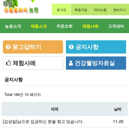
로그인
회원가입
마이쇼핑
장바구니
농원소개
제품소개
주문조회
체험사례
고객센터
묻고답하기
공지사항
체험사례
건강웰빙자료실
공지사항
Total 166건
10 페이지
제목
날짜
[김성일]님으로 입금하신 분을 찾고 있습니다.
11-25