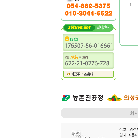
1
처음
이전
회
상호 : 의
임자 조용태