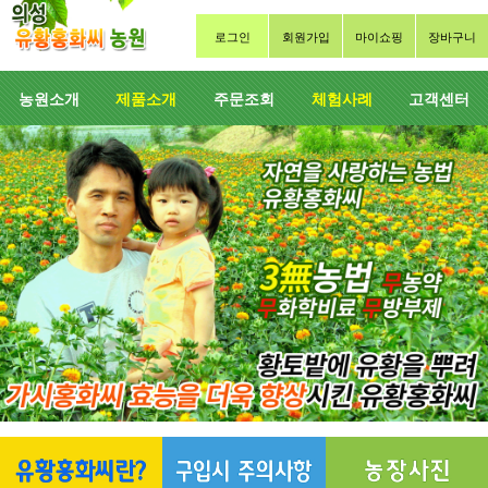
로그인
회원가입
마이쇼핑
장바구니
농원소개
제품소개
주문조회
체험사례
고객센터