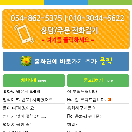
홈화면에 바로가기 추가
클릭
체험사례
묻고답하기
more
more
홍화씨 먹은지 6개월
잘 부탁드립니다.
일석이조..변*가 사라졌어요
Re: 잘 부탁드립니다.
몸이 따*해졌어요 ~~
홍화씨구매문의
엄마가 많이 좋**셨어요.
Re: 홍화씨구매문의
넘어져 골반 골*
허리~