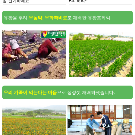
참 신기하네요
Re: 허리~
유황을 뿌려
무농약, 무화확비료
로 재배한 유황홍화씨
우리 가족이 먹는다는 마음
으로 정성껏 재배하였습니다.