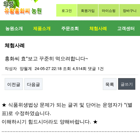
로그인
회원가입
마이쇼핑
장바구니
농원소개
제품소개
주문조회
체험사례
고객센터
체험사례
홍화씨 효*보고 꾸준히 먹으려합니다~
작성자
양월계
24-05-27 22:18
조회
4,514회
댓글
1건
이전글
다음글
목록
글쓰기
본문
★ 식품위생법상 문제가 되는 글귀 및 단어는 운영자가 *(별
표)로 수정하였습니다.
이해하시기 힘드시더라도 양해바랍니다. ★
........................................................................................