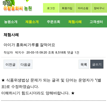
로그인
회원가입
마이쇼핑
장바구니
농원소개
제품소개
주문조회
체험사례
고객센터
체험사례
아이가 홍화씨가루를 잘먹어요
작성자
박지수
20-03-15 09:20
조회
8,518회
댓글
1건
이전글
다음글
목록
글쓰기
본문
★ 식품위생법상 문제가 되는 글귀 및 단어는 운영자가 *(별
표)로 수정하였습니다.
이해하시기 힘드시더라도 양해바랍니다. ★
........................................................................................