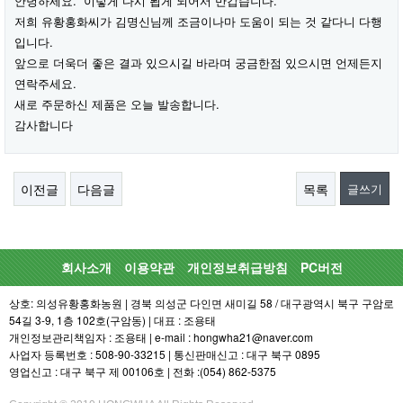
안녕하세요. 이렇게 다시 뵙게 되어서 반갑습니다.
저희 유황홍화씨가 김명신님께 조금이나마 도움이 되는 것 같다니 다행
입니다.
앞으로 더욱더 좋은 결과 있으시길 바라며 궁금한점 있으시면 언제든지
연락주세요.
새로 주문하신 제품은 오늘 발송합니다.
감사합니다
이전글
다음글
목록
글쓰기
회사소개
이용약관
개인정보취급방침
PC버전
상호: 의성유황홍화농원 | 경북 의성군 다인면 새미길 58 / 대구광역시 북구 구암로
54길 3-9, 1층 102호(구암동) | 대표 : 조용태
개인정보관리책임자 : 조용태 | e-mail : hongwha21@naver.com
사업자 등록번호 : 508-90-33215 | 통신판매신고 : 대구 북구 0895
영업신고 : 대구 북구 제 00106호 | 전화 :(054) 862-5375