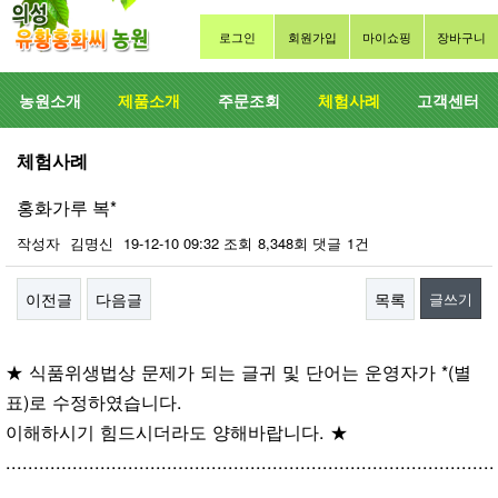
로그인
회원가입
마이쇼핑
장바구니
농원소개
제품소개
주문조회
체험사례
고객센터
체험사례
홍화가루 복*
작성자
김명신
19-12-10 09:32
조회
8,348회
댓글
1건
이전글
다음글
목록
글쓰기
본문
★ 식품위생법상 문제가 되는 글귀 및 단어는 운영자가 *(별
표)로 수정하였습니다.
이해하시기 힘드시더라도 양해바랍니다. ★
........................................................................................